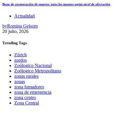
Bono de recuperación de enseres: estos los montos según nivel de afectación
Actualidad
by
Romina Gelsom
20 julio, 2026
Trending
Tags
Zúrich
zurdos
Zoólogico Nacional
Zoólogico Metropolitano
zonas rurales
zonas
zona fumadores
zona de emergencia
zona centro
Zona Central