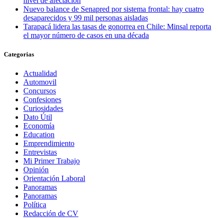
nivel de afectación
Nuevo balance de Senapred por sistema frontal: hay cuatro
desaparecidos y 99 mil personas aisladas
Tarapacá lidera las tasas de gonorrea en Chile: Minsal reporta
el mayor número de casos en una década
Categorias
Actualidad
Automovil
Concursos
Confesiones
Curiosidades
Dato Útil
Economía
Education
Emprendimiento
Entrevistas
Mi Primer Trabajo
Opinión
Orientación Laboral
Panoramas
Panoramas
Política
Redacción de CV