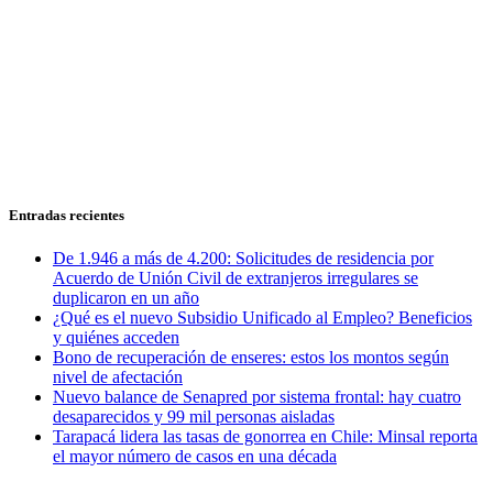
Entradas recientes
De 1.946 a más de 4.200: Solicitudes de residencia por
Acuerdo de Unión Civil de extranjeros irregulares se
duplicaron en un año
¿Qué es el nuevo Subsidio Unificado al Empleo? Beneficios
y quiénes acceden
Bono de recuperación de enseres: estos los montos según
nivel de afectación
Nuevo balance de Senapred por sistema frontal: hay cuatro
desaparecidos y 99 mil personas aisladas
Tarapacá lidera las tasas de gonorrea en Chile: Minsal reporta
el mayor número de casos en una década