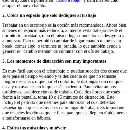
esto te ayudará a ponerte en
“modo trabajo”
y hará más sencillo
adoptar el nuevo hábito.
2. Ubica un espacio que solo dediques al trabajo
Trabajar en un escritorio es la opción más recomendada. Ahora bien,
si tienes un espacio más reducido, al menos evita trabajar desde el
dormitorio, acostado, o en el mismo lugar donde tomas desayuno y
almuerzas. Esto te permitirá cambiar de lugar cuando te tomes un
break, comas algo, o termines tu jornada, lo que también ayuda a
generar el “cambio mental” de culminar con el día de trabajo.
3. Los momentos de distracción son muy importantes
Es muy fácil que con el teletrabajo te puedan suceder dos cosas: que
se te pase el tiempo volando y te des cuenta de que no tomaste
ningún descanso, o que por el contrario, te distraigas con cualquier
cosa y no avances en lo que estás haciendo. Para evitar ambos
problemas, establece ritmos de trabajo. Cada dos horas que estés
frente a la pantalla, toma 10 o 15 minutos de distracción. Esto
incluye el período que destines para almorzar, el cual deberías
respetar igual que si estuvieses en tu lugar de trabajo. Es importante
que respetes los ritmos que te fijes, para que así lleguen rápidamente
a transformarse en hábitos.
4. Estira tus músculos y muévete