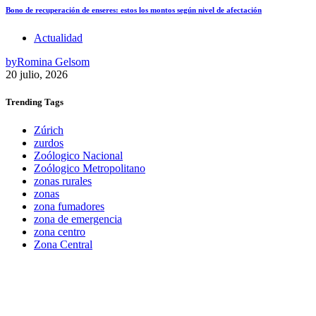
Bono de recuperación de enseres: estos los montos según nivel de afectación
Actualidad
by
Romina Gelsom
20 julio, 2026
Trending
Tags
Zúrich
zurdos
Zoólogico Nacional
Zoólogico Metropolitano
zonas rurales
zonas
zona fumadores
zona de emergencia
zona centro
Zona Central