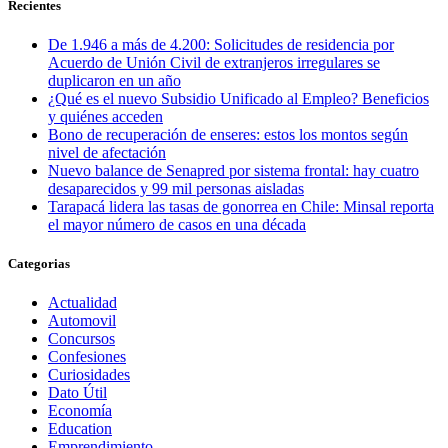
Recientes
De 1.946 a más de 4.200: Solicitudes de residencia por
Acuerdo de Unión Civil de extranjeros irregulares se
duplicaron en un año
¿Qué es el nuevo Subsidio Unificado al Empleo? Beneficios
y quiénes acceden
Bono de recuperación de enseres: estos los montos según
nivel de afectación
Nuevo balance de Senapred por sistema frontal: hay cuatro
desaparecidos y 99 mil personas aisladas
Tarapacá lidera las tasas de gonorrea en Chile: Minsal reporta
el mayor número de casos en una década
Categorias
Actualidad
Automovil
Concursos
Confesiones
Curiosidades
Dato Útil
Economía
Education
Emprendimiento