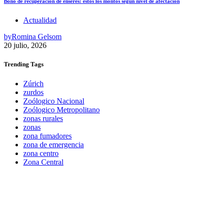
Bono de recuperación de enseres: estos los montos según nivel de afectación
Actualidad
by
Romina Gelsom
20 julio, 2026
Trending
Tags
Zúrich
zurdos
Zoólogico Nacional
Zoólogico Metropolitano
zonas rurales
zonas
zona fumadores
zona de emergencia
zona centro
Zona Central