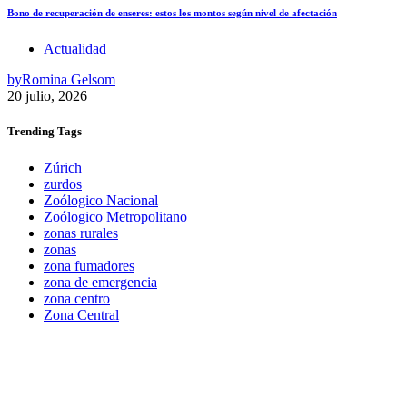
Bono de recuperación de enseres: estos los montos según nivel de afectación
Actualidad
by
Romina Gelsom
20 julio, 2026
Trending
Tags
Zúrich
zurdos
Zoólogico Nacional
Zoólogico Metropolitano
zonas rurales
zonas
zona fumadores
zona de emergencia
zona centro
Zona Central