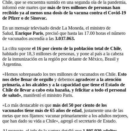
Chile, que se encuentra sumido en una segunda ola de la pandemia,
informó este martes que
más de tres millones de personas han
recibido ya al menos una dosis de la vacuna contra el Covid-19
de Pfizer o de Sinovac.
En un mensaje televisado desde La Moneda, el ministro de
Salud,
Enrique Paris
, precisó que hasta las 17.00 horas el número
de vacunados ascendía a las
3.037.063.
La cifra supone
el 16 por ciento de la población total de Chile
,
habitado por 18,3 millones de personas, y pone al país a la cabeza
de la inmunización en la región por delante de México, Brasil y
Argentina.
«Hemos sobrepasado los tres millones de vacunados en Chile.
Esto
nos debe llenar de orgullo
y debemos
agradecer a la atención
primaria, a los alcaldes y a la capacidad que tiene el Estado de
Chile
de llevar a cabo esta
hazaña,
y felicitar a todo el personal
de salud»
, manifestó el ministro Paris.
«Lo más destacable es que
más del 50 por ciento de los
vacunados tiene más de 65 años de edad
, justamente una de las
metas que nos fijamos: vacunar primariamente a los adultos mejores,
que han dado su vida a Chile», agregó el secretario de Estado.
Al respecto, el jefe de la cartera detalló que
1.805.930 adultos