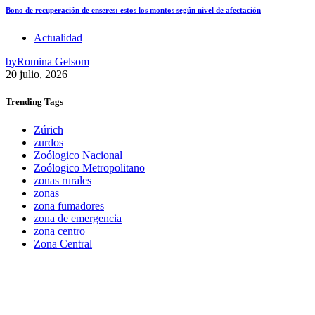
Bono de recuperación de enseres: estos los montos según nivel de afectación
Actualidad
by
Romina Gelsom
20 julio, 2026
Trending
Tags
Zúrich
zurdos
Zoólogico Nacional
Zoólogico Metropolitano
zonas rurales
zonas
zona fumadores
zona de emergencia
zona centro
Zona Central