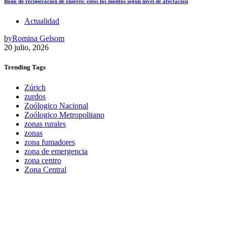
Bono de recuperación de enseres: estos los montos según nivel de afectación
Actualidad
by
Romina Gelsom
20 julio, 2026
Trending
Tags
Zúrich
zurdos
Zoólogico Nacional
Zoólogico Metropolitano
zonas rurales
zonas
zona fumadores
zona de emergencia
zona centro
Zona Central