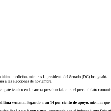
 última medición, mientras la presidenta del Senado (DC) los igualó.
ra a las elecciones de noviembre.
empate técnico en la carrera presidencial, entre el precandidato comuni
 última semana, llegando a un 14 por ciento de apoyo
, mientras que
quien llegó a un 8 por ciento
, empatando con el independiente Sebasti