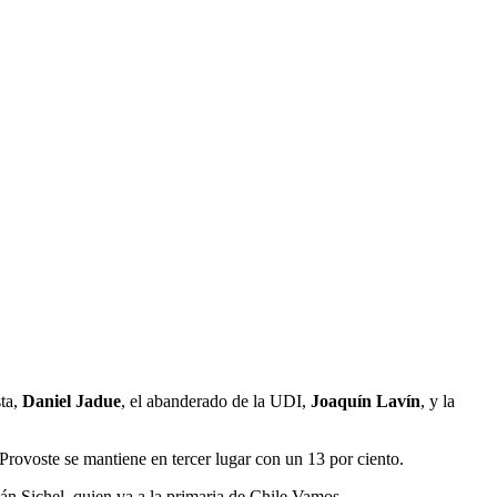
sta,
Daniel Jadue
, el abanderado de la UDI,
Joaquín Lavín
, y la
 Provoste se mantiene en tercer lugar con un 13 por ciento.
án Sichel, quien va a la primaria de Chile Vamos.