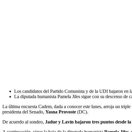
Los candidatos del Partido Comunista y de la UDI bajaron en la
La diputada humanista Pamela Jiles sigue con su descenso de ca
La última encuesta Cadem, dada a conocer este lunes, arroja un triple 
presidenta del Senado,
Yasna Provoste
(DC).
De acuerdo al sondeo,
Jadue y Lavín bajaron tres puntos desde la
A continuación, sigue la baja de la diputada humanista
Pamela Jiles, 