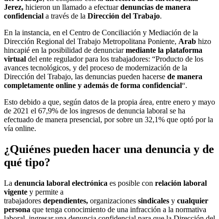
Jerez,
hicieron un llamado a efectuar
denuncias de manera
confidencial
a través de la
Dirección del Trabajo
.
En la instancia, en el Centro de Conciliación y Mediación de la
Dirección Regional del Trabajo Metropolitana Poniente,
Arab
hizo
hincapié en la posibilidad de denunciar
mediante la plataforma
virtual
del ente regulador para los trabajadores: “Producto de los
avances tecnológicos, y del proceso de modernización de la
Dirección del Trabajo, las denuncias pueden hacerse
de manera
completamente online y además de forma confidencial
“.
Esto debido a que, según datos de la propia área, entre enero y mayo
de 2021 el 67,9% de los ingresos de denuncia laboral se ha
efectuado de manera presencial, por sobre un 32,1% que optó por la
vía online.
¿Quiénes pueden hacer una denuncia y de
qué tipo?
La
denuncia laboral electrónica
es posible con
relación laboral
vigente
y permite a
trabajadores
dependientes,
organizaciones
sindicales
y
cualquier
persona
que tenga conocimiento de una infracción a la normativa
laboral, ingresar una denuncia confidencial para que la Dirección del