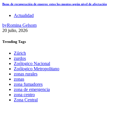
Bono de recuperación de enseres: estos los montos según nivel de afectación
Actualidad
by
Romina Gelsom
20 julio, 2026
Trending
Tags
Zúrich
zurdos
Zoólogico Nacional
Zoólogico Metropolitano
zonas rurales
zonas
zona fumadores
zona de emergencia
zona centro
Zona Central