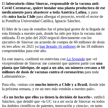
El
laboratorio chino Sinovac, responsable de la vacuna anti-
Covid Coronavac, quiere instalar una planta productora de ese
medicamento para abastecer a toda América Latina
, y para
ello
mira hacia Chile
para albergar el proyecto, reveló el rector de
la Pontificia Universidad Católica, Ignacio Sánchez.
El líder de la casa de estudios fue el principal gestor de la llegada de
esta fórmula a nuestro país, donde ha sido por lejos la vacuna más
utilizada. Él en julio del 2020 negoció directamente con los
ejecutivo de Sinovac un acuerdo de compra de 60 millones de dosis
en tres años: en 2021 ya
han llegado 16 millones
de las 18 millones
comprometidas para este año.
En este marco, confirmó en entrevista con
La Segunda
que «el
vicepresidente de Sinovac me comentó que quieren partir con
una
planta que fabrique, de aquí a un año, un número cercano a 60
millones de dosis de vacunas contra el coronavirus
para toda
Latinoamérica».
Para ello, «miran con
mucho interés a Chile y a Brasil
, donde irán
la próxima semana, y en un mes más vendrán a nuestro país».
«
Es un hecho que ellos ya tienen la decisión de hacerlo
«, ratificó
Sánchez, que detalló que «la UC va a ser socia de Sinovac en todos
los ámbitos científicos de patentes, innovación y ciencia», en tanto