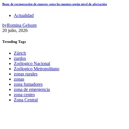
Bono de recuperación de enseres: estos los montos según nivel de afectación
Actualidad
by
Romina Gelsom
20 julio, 2026
Trending
Tags
Zúrich
zurdos
Zoólogico Nacional
Zoólogico Metropolitano
zonas rurales
zonas
zona fumadores
zona de emergencia
zona centro
Zona Central