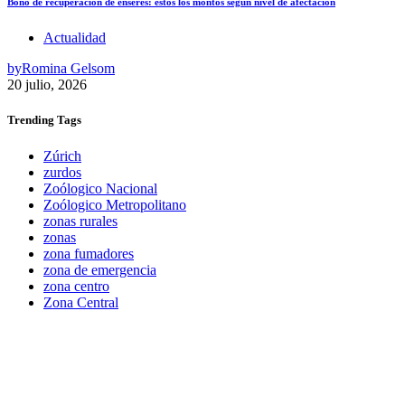
Bono de recuperación de enseres: estos los montos según nivel de afectación
Actualidad
by
Romina Gelsom
20 julio, 2026
Trending
Tags
Zúrich
zurdos
Zoólogico Nacional
Zoólogico Metropolitano
zonas rurales
zonas
zona fumadores
zona de emergencia
zona centro
Zona Central