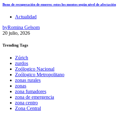
Bono de recuperación de enseres: estos los montos según nivel de afectación
Actualidad
by
Romina Gelsom
20 julio, 2026
Trending
Tags
Zúrich
zurdos
Zoólogico Nacional
Zoólogico Metropolitano
zonas rurales
zonas
zona fumadores
zona de emergencia
zona centro
Zona Central