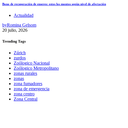
Bono de recuperación de enseres: estos los montos según nivel de afectación
Actualidad
by
Romina Gelsom
20 julio, 2026
Trending
Tags
Zúrich
zurdos
Zoólogico Nacional
Zoólogico Metropolitano
zonas rurales
zonas
zona fumadores
zona de emergencia
zona centro
Zona Central