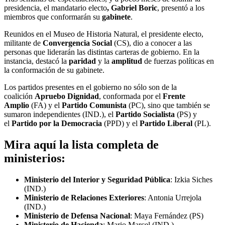
presidencia, el mandatario electo
, Gabriel Boric
, presentó a los
miembros que conformarán su
gabinete
.
Reunidos en el Museo de Historia Natural, el presidente electo,
militante de
Convergencia Social
(CS), dio a conocer a las
personas que liderarán las distintas carteras de gobierno. En la
instancia, destacó la
paridad
y la
amplitud
de fuerzas políticas en
la conformación de su gabinete.
Los partidos presentes en el gobierno no sólo son de la
coalición
Apruebo Dignidad
, conformada por el
Frente
Amplio
(FA) y el
Partido Comunista
(PC), sino que también se
sumaron independientes (IND.), el
Partido Socialista
(PS) y
el
Partido por la Democracia
(PPD) y el
Partido Liberal
(PL).
Mira aquí la lista completa de
ministerios:
Ministerio del Interior y Seguridad Pública
: Izkia Siches
(IND.)
Ministerio de Relaciones Exteriores
: Antonia Urrejola
(IND.)
Ministerio de Defensa Nacional
: Maya Fernández (PS)
Ministerio de Hacienda
: Mario Marcel (IND.)