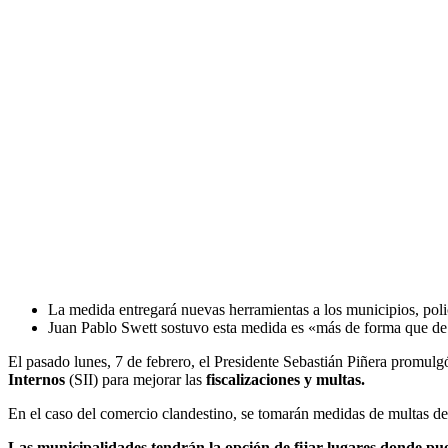
La medida entregará nuevas herramientas a los municipios, policí
Juan Pablo Swett sostuvo esta medida es «más de forma que de f
El pasado lunes, 7 de febrero, el Presidente Sebastián Piñera promulg
Internos
(SII) para mejorar las
fiscalizaciones y multas.
En el caso del comercio clandestino, se tomarán medidas de multas de
Las municipalidades tendrán la opción de fijar lugares donde pu