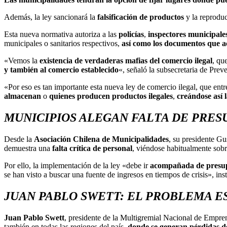
Además, la ley sancionará la
falsificación de productos
y la reproduc
Esta nueva normativa autoriza a las
policías
,
inspectores municipale
municipales o sanitarios respectivos,
así como los documentos que acr
«Vemos la
existencia de verdaderas mafias del comercio ilegal
, qu
y también al comercio establecido
«, señaló la subsecretaria de Prev
«Por eso es tan importante esta nueva ley de comercio ilegal, que entr
almacenan
o
quienes producen productos ilegales
,
creándose así l
MUNICIPIOS ALEGAN FALTA DE PRE
Desde la
Asociación Chilena de Municipalidades
, su presidente Gu
demuestra una
falta crítica de personal
, viéndose habitualmente sob
Por ello, la implementación de la ley «debe ir
acompañada de presup
se han visto a buscar una fuente de ingresos en tiempos de crisis», inst
JUAN PABLO SWETT: EL PROBLEMA E
Juan Pablo Swett
, presidente de la Multigremial Nacional de Empren
también en todas las regiones del país,
donde se generan pérdidas de