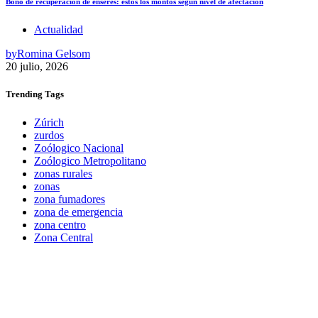
Bono de recuperación de enseres: estos los montos según nivel de afectación
Actualidad
by
Romina Gelsom
20 julio, 2026
Trending
Tags
Zúrich
zurdos
Zoólogico Nacional
Zoólogico Metropolitano
zonas rurales
zonas
zona fumadores
zona de emergencia
zona centro
Zona Central