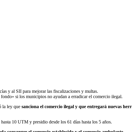
as y al SII para mejorar las fiscalizaciones y multas.
ondo» si los municipios no ayudan a erradicar el comercio ilegal.
ó la ley que
sanciona el comercio ilegal y que entregará nuevas herr
 hasta 10 UTM y presidio desde los 61 días hasta los 5 años.
eda converger el comercio establecido y el comercio ambulante.