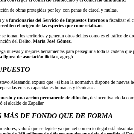
ción de obras protegidas por ley, con penas de cárcel y multas.
s
y a
funcionarios del Servicio de Impuestos Internos
a fiscalizar el
editen el origen de las especies que comercializan
.
e se toman los territorios y generan otros delitos como es el tráfico de 
ención del Delito,
María José Gómez
.
ega nuevas y mejores herramientas para perseguir a toda la cadena que p
a figura de asociación ilícita
«, agregó.
SUPUESTO
stavo Alessandri expuso que «si bien la normativa dispone de nuevas he
repasadas en sus capacidades humanas y técnicas».
uesto y una acción permanente de difusión,
desincentivando la comp
ó el alcalde de Zapallar.
S MÁS DE FONDO QUE DE FORMA
dedores, valoró que se legisle ya que «el comercio ilegal está absolu
 más de 160 millones de dólares anuales que deja de recibir el Es