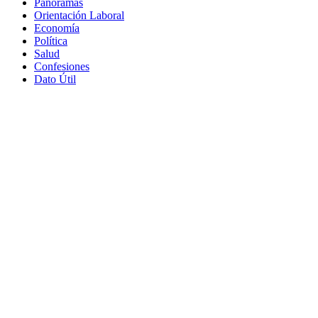
Panoramas
Orientación Laboral
Economía
Política
Salud
Confesiones
Dato Útil