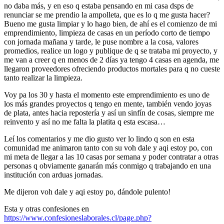
no daba más, y en eso q estaba pensando en mi casa dsps de
renunciar se me prendio la ampolleta, que es lo q me gusta hacer?
Bueno me gusta limpiar y lo hago bien, de ahí es el comienzo de mi
emprendimiento, limpieza de casas en un período corto de tiempo
con jornada mañana y tarde, le puse nombre a la cosa, valores
promedios, realice un logo y publique de q se trataba mi proyecto, y
me van a creer q en menos de 2 días ya tengo 4 casas en agenda, me
llegaron proveedores ofreciendo productos mortales para q no cueste
tanto realizar la limpieza.
Voy pa los 30 y hasta el momento este emprendimiento es uno de
los más grandes proyectos q tengo en mente, también vendo joyas
de plata, antes hacia repostería y así un sinfín de cosas, siempre me
reinvento y así no me falta la platita q esta escasa…
Leí los comentarios y me dio gusto ver lo lindo q son en esta
comunidad me animaron tanto con su voh dale y aqi estoy po, con
mi meta de llegar a las 10 casas por semana y poder contratar a otras
personas q obviamente ganarán más conmigo q trabajando en una
institución con arduas jornadas.
Me dijeron voh dale y aqi estoy po, dándole pulento!
Esta y otras confesiones en
https://www.confesioneslaborales.cl/page.php?