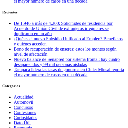
el mayor número de casos en una década
Recientes
De 1.946 a más de 4.200: Solicitudes de residencia por
Acuerdo de Unión Civil de extranjeros irregulares se
duplicaron en un año
¿Qué es el nuevo Subsidio Unificado al Empleo? Beneficios
y quiénes acceden
Bono de recuperación de enseres: estos los montos según
nivel de afectación
Nuevo balance de Senapred por sistema frontal: hay cuatro
desaparecidos y 99 mil personas aisladas
Tarapacá lidera las tasas de gonorrea en Chile: Minsal reporta
el mayor número de casos en una década
Categorias
Actualidad
Automovil
Concursos
Confesiones
Curiosidades
Dato Útil
Economía