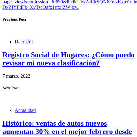
page=view&confession=30650&fbclid=IwAR0rSQN6FmzRxpYr
DxZIYFdFb4XyTscOafx1rrx8ZW-lcw
Previous Post
Dato Útil
Registro Social de Hogares: ¿Cómo puedo
revisar mi nueva clasificación?
7 marzo, 2022
Next Post
Actualidad
Histórico: ventas de autos nuevos
aumentan 30% en el mejor febrero desde