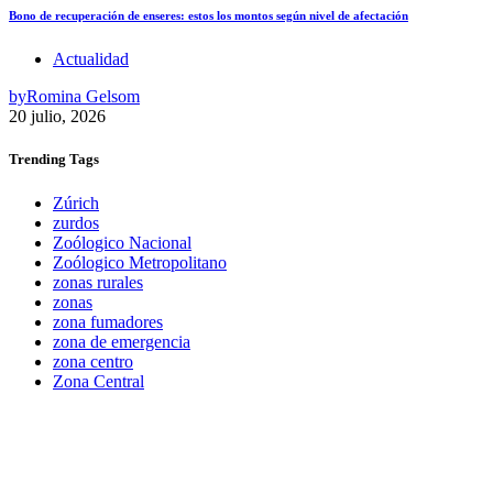
Bono de recuperación de enseres: estos los montos según nivel de afectación
Actualidad
by
Romina Gelsom
20 julio, 2026
Trending
Tags
Zúrich
zurdos
Zoólogico Nacional
Zoólogico Metropolitano
zonas rurales
zonas
zona fumadores
zona de emergencia
zona centro
Zona Central