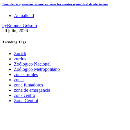
Bono de recuperación de enseres: estos los montos según nivel de afectación
Actualidad
by
Romina Gelsom
20 julio, 2026
Trending
Tags
Zúrich
zurdos
Zoólogico Nacional
Zoólogico Metropolitano
zonas rurales
zonas
zona fumadores
zona de emergencia
zona centro
Zona Central