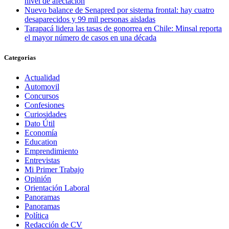
nivel de afectación
Nuevo balance de Senapred por sistema frontal: hay cuatro
desaparecidos y 99 mil personas aisladas
Tarapacá lidera las tasas de gonorrea en Chile: Minsal reporta
el mayor número de casos en una década
Categorias
Actualidad
Automovil
Concursos
Confesiones
Curiosidades
Dato Útil
Economía
Education
Emprendimiento
Entrevistas
Mi Primer Trabajo
Opinión
Orientación Laboral
Panoramas
Panoramas
Política
Redacción de CV