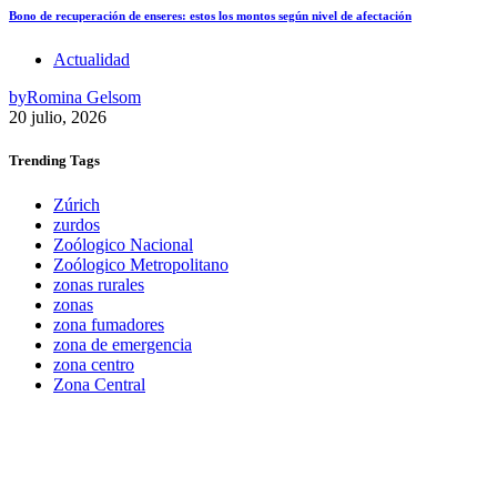
Bono de recuperación de enseres: estos los montos según nivel de afectación
Actualidad
by
Romina Gelsom
20 julio, 2026
Trending
Tags
Zúrich
zurdos
Zoólogico Nacional
Zoólogico Metropolitano
zonas rurales
zonas
zona fumadores
zona de emergencia
zona centro
Zona Central