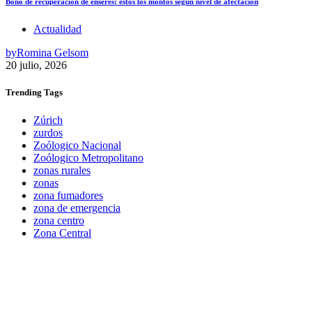
Bono de recuperación de enseres: estos los montos según nivel de afectación
Actualidad
by
Romina Gelsom
20 julio, 2026
Trending
Tags
Zúrich
zurdos
Zoólogico Nacional
Zoólogico Metropolitano
zonas rurales
zonas
zona fumadores
zona de emergencia
zona centro
Zona Central