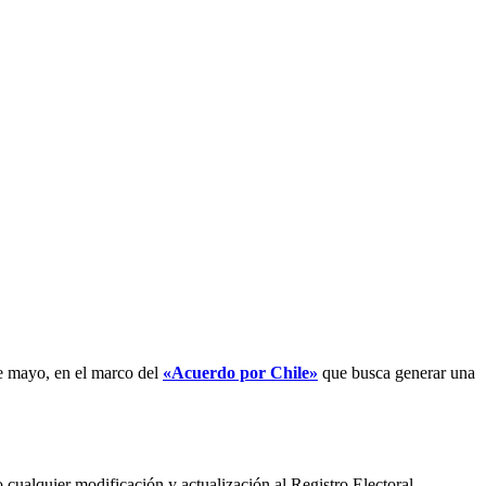
e mayo, en el marco del
«Acuerdo por Chile»
que busca generar una
o cualquier modificación y actualización al Registro Electoral.