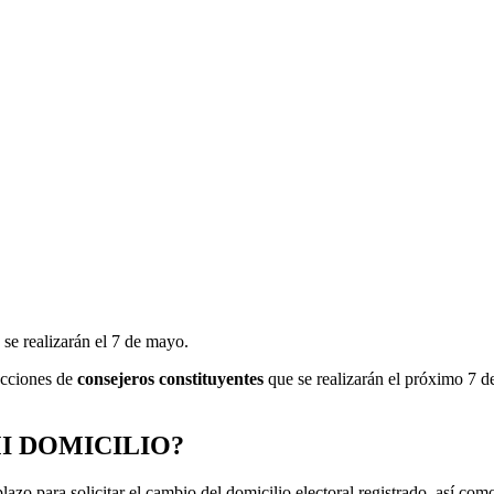
 se realizarán el 7 de mayo.
lecciones de
consejeros constituyentes
que se realizarán el próximo 7 d
I DOMICILIO?
lazo para solicitar el cambio del domicilio electoral registrado, así com