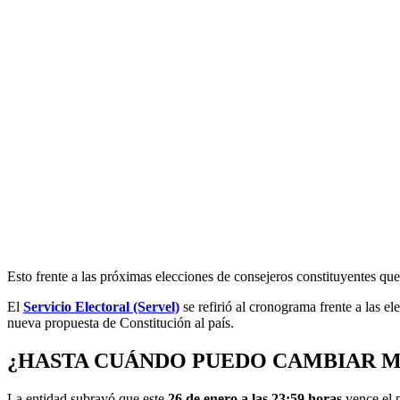
Esto frente a las próximas elecciones de consejeros constituyentes que
El
Servicio Electoral (Servel)
se refirió al cronograma frente a las e
nueva propuesta de Constitución al país.
¿HASTA CUÁNDO PUEDO CAMBIAR M
La entidad subrayó que este
26 de enero a las 23:59 horas
vence el p