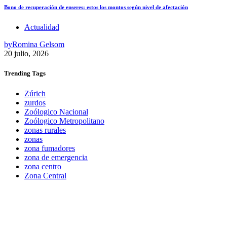
Bono de recuperación de enseres: estos los montos según nivel de afectación
Actualidad
by
Romina Gelsom
20 julio, 2026
Trending
Tags
Zúrich
zurdos
Zoólogico Nacional
Zoólogico Metropolitano
zonas rurales
zonas
zona fumadores
zona de emergencia
zona centro
Zona Central