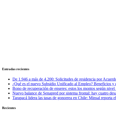
Entradas recientes
De 1.946 a más de 4.200: Solicitudes de residencia por Acuerdo
¿Qué es el nuevo Subsidio Unificado al Empleo? Beneficios y 
Bono de recuperación de enseres: estos los montos según nivel 
Nuevo balance de Senapred por sistema frontal: hay cuatro desa
Tarapacá lidera las tasas de gonorrea en Chile: Minsal reporta
Recientes