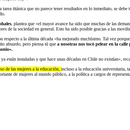
area titánica que no parece tener resultados en lo inmediato, se debe te
llo.
ohales
, plantea que «el mayor avance ha sido que muchas de las demand
ores de la sociedad en general. Esto ha sido posible gracias a las movi
con respecto a la última década «ha mejorado muchísimo. Tal vez porque
to absurdo, pero piensa tú que
a nosotras nos tocó pelear en la calle
monio».
ya están instaladas y que hace unas décadas en Chile no existían», reca
o de las mujeres a la educación,
incluso a la educación universitaria,
tante de mujeres al mundo público, a la política a cargos de representa