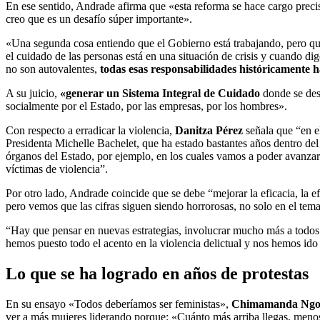
En ese sentido, Andrade afirma que «esta reforma se hace cargo precis
creo que es un desafío súper importante».
«Una segunda cosa entiendo que el Gobierno está trabajando, pero qu
el cuidado de las personas está en una situación de crisis y cuando d
no son autovalentes,
todas esas responsabilidades históricamente h
A su juicio,
«generar un Sistema Integral de Cuidado
donde se desc
socialmente por el Estado, por las empresas, por los hombres».
Con respecto a erradicar la violencia,
Danitza Pérez
señala que “en e
Presidenta Michelle Bachelet, que ha estado bastantes años dentro del
órganos del Estado, por ejemplo, en los cuales vamos a poder avanzar 
víctimas de violencia”.
Por otro lado, Andrade coincide que se debe “mejorar la eficacia, la e
pero vemos que las cifras siguen siendo horrorosas, no solo en el tema
“Hay que pensar en nuevas estrategias, involucrar mucho más a todos l
hemos puesto todo el acento en la violencia delictual y nos hemos ido o
Lo que se ha logrado en años de protestas
En su ensayo «Todos deberíamos ser feministas»,
Chimamanda Ngoz
ver a más mujeres liderando porque: «Cuánto más arriba llegas, meno