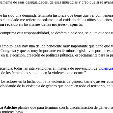
amente de esas desigualdades, de esas injusticias y creo que si se avan
e ha sido una demanda feminista histórica que tiene que ver con gener
igo el cuidado me refiero no solamente al cuidado de los niños pequeño
an recaído en las manos de las mujeres», apunta.
omprima esta responsabilidad, se desfeminice o sea, se quite que sea 
l ámbito legal hay una deuda pendiente muy importante que tiene que v
 Congreso y que es muy importante en términos legislativos porque estab
en la ejecución, creación de políticas públicas, especialmente para la p
ficiencia, todas las intervenciones en materia de prevención de
violenci
 de los femicidios sino que en la violencia que ocurre”.
os actores en la lucha contra la violencia de género,
tiene que ser co
lvidando de la violencia de género que opera en todo el territorio, en t
i Adichie
plantea que para terminar con la discriminación de género s
s mujeres hay».