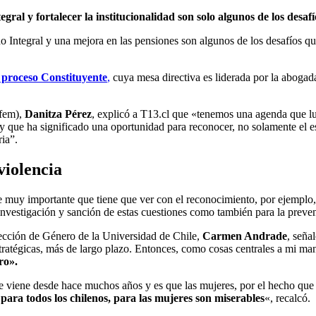
gral y fortalecer la institucionalidad son solo algunos de los desaf
do Integral y una mejora en las pensiones son algunos de los desafíos q
 proceso Constituyente
,
cuya mesa directiva es liderada por la abogad
ofem),
Danitza Pérez
, explicó a T13.cl que «tenemos una agenda que lu
y que ha significado una oportunidad para reconocer, no solamente el es
ia”.
violencia
muy importante que tiene que ver con el reconocimiento, por ejemplo
la investigación y sanción de estas cuestiones como también para la preve
irección de Género de la Universidad de Chile,
Carmen Andrade
, seña
stratégicas, más de largo plazo. Entonces, como cosas centrales a mi ma
ro».
 que viene desde hace muchos años y es que las mujeres, por el hecho 
s para todos los chilenos, para las mujeres son miserables
«, recalcó.