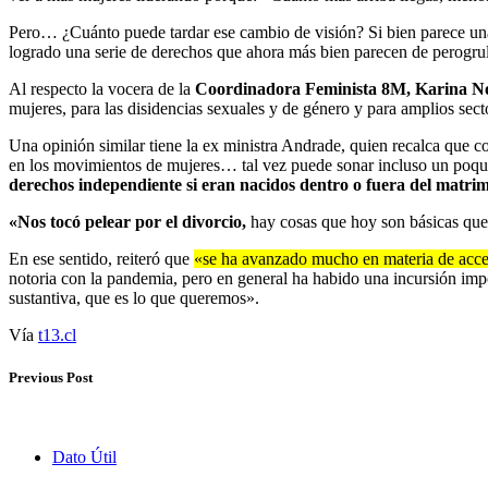
Pero… ¿Cuánto puede tardar ese cambio de visión? Si bien parece una t
logrado una serie de derechos que ahora más bien parecen de perogru
Al respecto la vocera de la
Coordinadora Feminista 8M, Karina N
mujeres, para las disidencias sexuales y de género y para amplios sect
Una opinión similar tiene la ex ministra Andrade, quien recalca que 
en los movimientos de mujeres… tal vez puede sonar incluso un poqui
derechos independiente si eran nacidos dentro o fuera del matri
«Nos tocó pelear por el divorcio,
hay cosas que hoy son básicas que 
En ese sentido, reiteró que
«se ha avanzado mucho en materia de acces
notoria con la pandemia, pero en general ha habido una incursión impor
sustantiva, que es lo que queremos».
Vía
t13.cl
Previous Post
Dato Útil