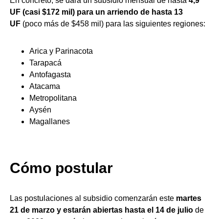
En concreto, se dará un subsidio mensual de hasta
4,9
UF
(casi $172 mil) para un
arriendo de hasta 13
UF
(poco más de $458 mil) para las siguientes regiones:
Arica y Parinacota
Tarapacá
Antofagasta
Atacama
Metropolitana
Aysén
Magallanes
Cómo postular
Las postulaciones al subsidio comenzarán este
martes
21 de marzo y estarán abiertas hasta el 14 de julio
de