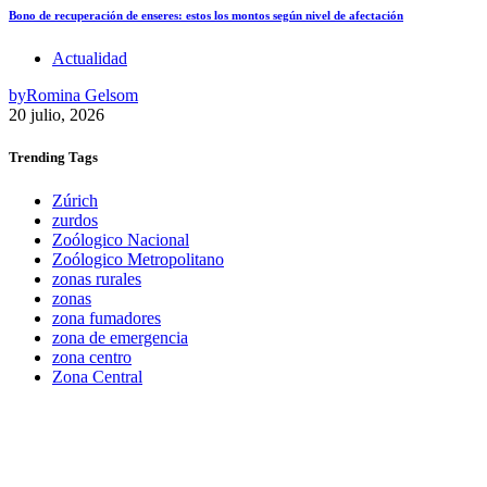
Bono de recuperación de enseres: estos los montos según nivel de afectación
Actualidad
by
Romina Gelsom
20 julio, 2026
Trending
Tags
Zúrich
zurdos
Zoólogico Nacional
Zoólogico Metropolitano
zonas rurales
zonas
zona fumadores
zona de emergencia
zona centro
Zona Central