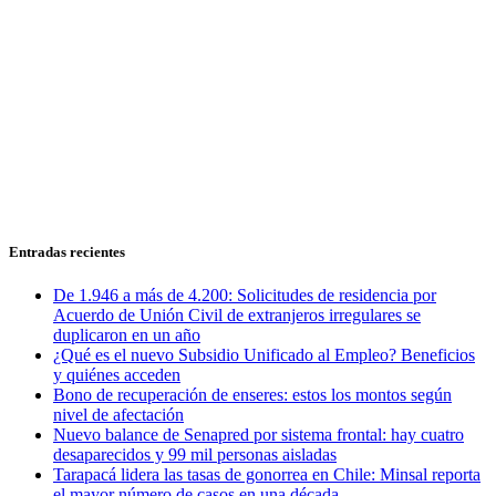
Entradas recientes
De 1.946 a más de 4.200: Solicitudes de residencia por
Acuerdo de Unión Civil de extranjeros irregulares se
duplicaron en un año
¿Qué es el nuevo Subsidio Unificado al Empleo? Beneficios
y quiénes acceden
Bono de recuperación de enseres: estos los montos según
nivel de afectación
Nuevo balance de Senapred por sistema frontal: hay cuatro
desaparecidos y 99 mil personas aisladas
Tarapacá lidera las tasas de gonorrea en Chile: Minsal reporta
el mayor número de casos en una década