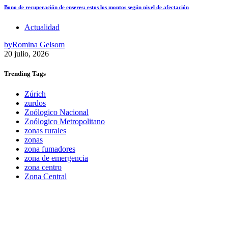
Bono de recuperación de enseres: estos los montos según nivel de afectación
Actualidad
by
Romina Gelsom
20 julio, 2026
Trending
Tags
Zúrich
zurdos
Zoólogico Nacional
Zoólogico Metropolitano
zonas rurales
zonas
zona fumadores
zona de emergencia
zona centro
Zona Central