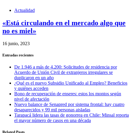
Actualidad
«Está circulando en el mercado algo que
no es miel»
16 junio, 2023
Entradas recientes
De 1.946 a más de 4.200: Solicitudes de residencia por
Acuerdo de Unión Civil de extranjeros irregulares se
duplicaron en un año
¿Qué es el nuevo Subsidio Unificado al Empleo? Beneficios
y quiénes acceden
Bono de recuperación de enseres: estos los montos según
nivel de afectación
Nuevo balance de Senapred por sistema frontal: hay cuatro
desaparecidos y 99 mil personas aisladas
Tarapacá lidera las tasas de gonorrea en Chile: Minsal reporta
el mayor número de casos en una década
Related Posts