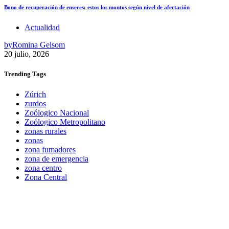
Bono de recuperación de enseres: estos los montos según nivel de afectación
Actualidad
by
Romina Gelsom
20 julio, 2026
Trending
Tags
Zúrich
zurdos
Zoólogico Nacional
Zoólogico Metropolitano
zonas rurales
zonas
zona fumadores
zona de emergencia
zona centro
Zona Central