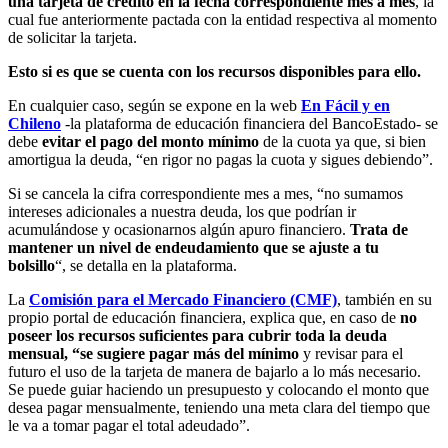
una tarjeta de crédito en la fecha correspondiente mes a mes
, la
cual fue anteriormente pactada con la entidad respectiva al momento
de solicitar la tarjeta.
Esto si es que se cuenta con los recursos disponibles para ello.
En cualquier caso, según se expone en la web
En Fácil y en
Chileno
-la plataforma de educación financiera del BancoEstado- se
debe
evitar el pago del monto mínimo
de la cuota ya que, si bien
amortigua la deuda, “en rigor no pagas la cuota y sigues debiendo”.
Si se cancela la cifra correspondiente mes a mes, “no sumamos
intereses adicionales a nuestra deuda, los que podrían ir
acumulándose y ocasionarnos algún apuro financiero.
Trata de
mantener un nivel de endeudamiento que se ajuste a tu
bolsillo
“, se detalla en la plataforma.
La
Comisión para el Mercado Financiero (CMF)
, también en su
propio portal de educación financiera, explica que, en caso de
no
poseer los recursos suficientes para cubrir toda la deuda
mensual, “se sugiere pagar más del mínimo
y revisar para el
futuro el uso de la tarjeta de manera de bajarlo a lo más necesario.
Se puede guiar haciendo un presupuesto y colocando el monto que
desea pagar mensualmente, teniendo una meta clara del tiempo que
le va a tomar pagar el total adeudado”.