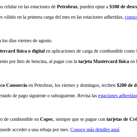
u celular en las estaciones de
Petrobras
, pueden optar a
$100 de descu
es válido en la primera carga del mes en las estaciones adheridas,
conoce
 los días viernes de agosto.
rcard física o digital
en aplicaciones de carga de combustible como
to por litro de bencina, al pagar con la
tarjeta Mastercard física
en 
nco Consorcio
en Petrobras, los viernes y domingos, reciben
$200 de d
 estado de pago siguiente o subsiguiente. Revisa las
estaciones adherida
tro de combustible en
Copec
, siempre que se pague con
tarjetas de Cr
 puede acceder a una rebaja por mes.
Conoce más detalles aquí
.