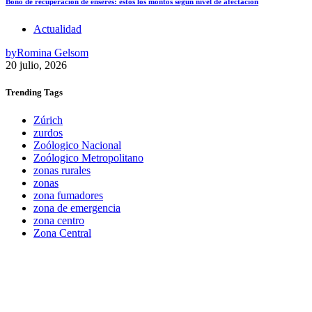
Bono de recuperación de enseres: estos los montos según nivel de afectación
Actualidad
by
Romina Gelsom
20 julio, 2026
Trending
Tags
Zúrich
zurdos
Zoólogico Nacional
Zoólogico Metropolitano
zonas rurales
zonas
zona fumadores
zona de emergencia
zona centro
Zona Central