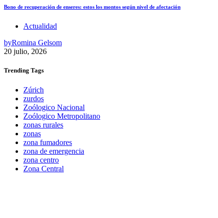
Bono de recuperación de enseres: estos los montos según nivel de afectación
Actualidad
by
Romina Gelsom
20 julio, 2026
Trending
Tags
Zúrich
zurdos
Zoólogico Nacional
Zoólogico Metropolitano
zonas rurales
zonas
zona fumadores
zona de emergencia
zona centro
Zona Central