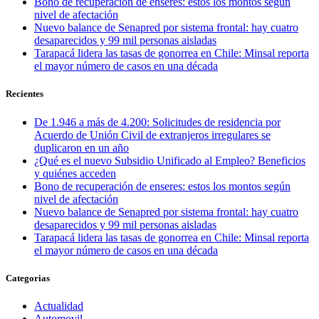
Bono de recuperación de enseres: estos los montos según
nivel de afectación
Nuevo balance de Senapred por sistema frontal: hay cuatro
desaparecidos y 99 mil personas aisladas
Tarapacá lidera las tasas de gonorrea en Chile: Minsal reporta
el mayor número de casos en una década
Recientes
De 1.946 a más de 4.200: Solicitudes de residencia por
Acuerdo de Unión Civil de extranjeros irregulares se
duplicaron en un año
¿Qué es el nuevo Subsidio Unificado al Empleo? Beneficios
y quiénes acceden
Bono de recuperación de enseres: estos los montos según
nivel de afectación
Nuevo balance de Senapred por sistema frontal: hay cuatro
desaparecidos y 99 mil personas aisladas
Tarapacá lidera las tasas de gonorrea en Chile: Minsal reporta
el mayor número de casos en una década
Categorias
Actualidad
Automovil