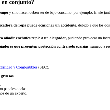
 en conjunto?
iempo
y si lo hacen deben ser de bajo consumo, por ejemplo, la tele ju
ecadora de ropa puede ocasionar un accidente
, debido a que los dos
o añadir enchufes triple a un alargador,
pudiendo provocar un incen
argadores que presenten protección contra sobrecargas
, sumado a re
ctricidad y Combustibles
(SEC).
 gruesos.
.
mo papeles o telas.
nos de un experto.