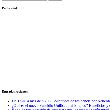
Publicidad
Entradas recientes
De 1.946 a más de 4.200: Solicitudes de residencia por Acuerdo
¿Qué es el nuevo Subsidio Unificado al Empleo? Beneficios y 
Bono de recuperación de enseres: estos los montos según nivel 