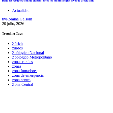
Bono de recuperación de enseres: estos los montos según nivel de afectación
Actualidad
by
Romina Gelsom
20 julio, 2026
Trending
Tags
Zúrich
zurdos
Zoólogico Nacional
Zoólogico Metropolitano
zonas rurales
zonas
zona fumadores
zona de emergencia
zona centro
Zona Central