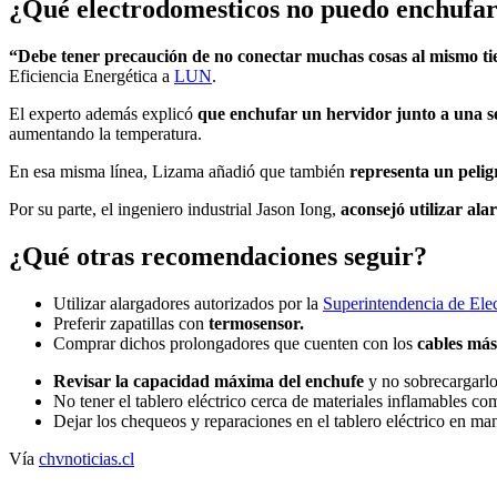
¿Qué electrodomesticos no puedo enchufar
“Debe tener precaución de no conectar muchas cosas al mismo t
Eficiencia Energética a
LUN
.
El experto además explicó
que enchufar un hervidor junto a una s
aumentando la temperatura.
En esa misma línea, Lizama añadió que también
representa un peligr
Por su parte, el ingeniero industrial Jason Iong,
aconsejó utilizar al
¿Qué otras recomendaciones seguir?
Utilizar alargadores autorizados por la
Superintendencia de Ele
Preferir zapatillas con
termosensor.
Comprar dichos prolongadores que cuenten con los
cables más
Revisar la capacidad máxima del enchufe
y no sobrecargarlo
No tener el tablero eléctrico cerca de materiales inflamables co
Dejar los chequeos y reparaciones en el tablero eléctrico en ma
Vía
chvnoticias.cl