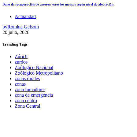
Bono de recuperación de enseres: estos los montos según nivel de afectación
Actualidad
by
Romina Gelsom
20 julio, 2026
Trending
Tags
Zúrich
zurdos
Zoólogico Nacional
Zoólogico Metropolitano
zonas rurales
zonas
zona fumadores
zona de emergencia
zona centro
Zona Central