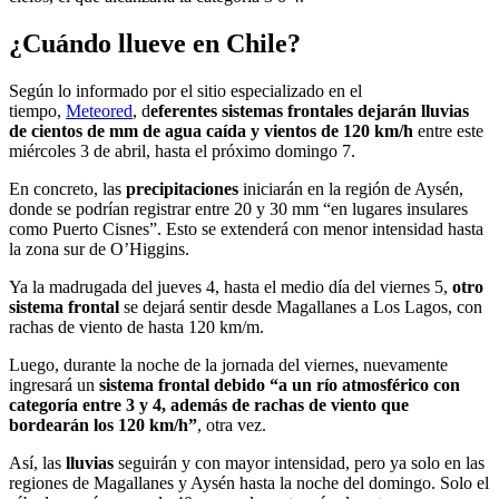
¿Cuándo llueve en Chile?
Según lo informado por el sitio especializado en el
tiempo,
Meteored
, d
eferentes sistemas frontales dejarán lluvias
de cientos de mm de agua caída y vientos de 120 km/h
entre este
miércoles 3 de abril, hasta el próximo domingo 7.
En concreto, las
precipitaciones
iniciarán en la región de Aysén,
donde se podrían registrar entre 20 y 30 mm “en lugares insulares
como Puerto Cisnes”. Esto se extenderá con menor intensidad hasta
la zona sur de O’Higgins.
Ya la madrugada del jueves 4, hasta el medio día del viernes 5,
otro
sistema frontal
se dejará sentir desde Magallanes a Los Lagos, con
rachas de viento de hasta 120 km/m.
Luego, durante la noche de la jornada del viernes, nuevamente
ingresará un
sistema frontal debido “a un río atmosférico con
categoría entre 3 y 4, además de rachas de viento que
bordearán los 120 km/h”
, otra vez.
Así, las
lluvias
seguirán y con mayor intensidad, pero ya solo en las
regiones de Magallanes y Aysén hasta la noche del domingo. Solo el