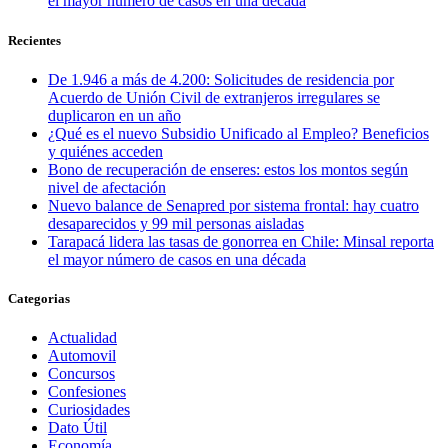
el mayor número de casos en una década
Recientes
De 1.946 a más de 4.200: Solicitudes de residencia por
Acuerdo de Unión Civil de extranjeros irregulares se
duplicaron en un año
¿Qué es el nuevo Subsidio Unificado al Empleo? Beneficios
y quiénes acceden
Bono de recuperación de enseres: estos los montos según
nivel de afectación
Nuevo balance de Senapred por sistema frontal: hay cuatro
desaparecidos y 99 mil personas aisladas
Tarapacá lidera las tasas de gonorrea en Chile: Minsal reporta
el mayor número de casos en una década
Categorias
Actualidad
Automovil
Concursos
Confesiones
Curiosidades
Dato Útil
Economía