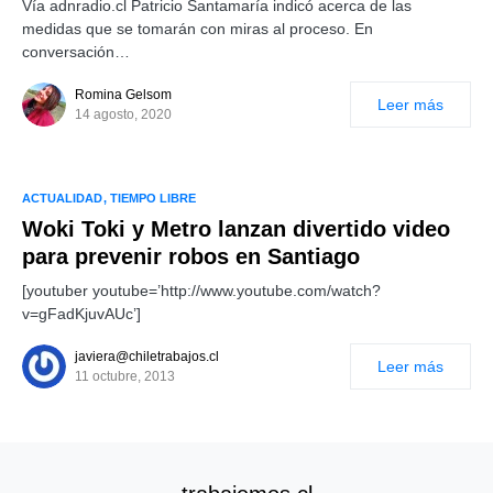
Vía adnradio.cl Patricio Santamaría indicó acerca de las
medidas que se tomarán con miras al proceso. En
conversación…
Romina Gelsom
Leer más
14 agosto, 2020
ACTUALIDAD
TIEMPO LIBRE
Woki Toki y Metro lanzan divertido video
para prevenir robos en Santiago
[youtuber youtube=’http://www.youtube.com/watch?
v=gFadKjuvAUc’]
javiera@chiletrabajos.cl
Leer más
11 octubre, 2013