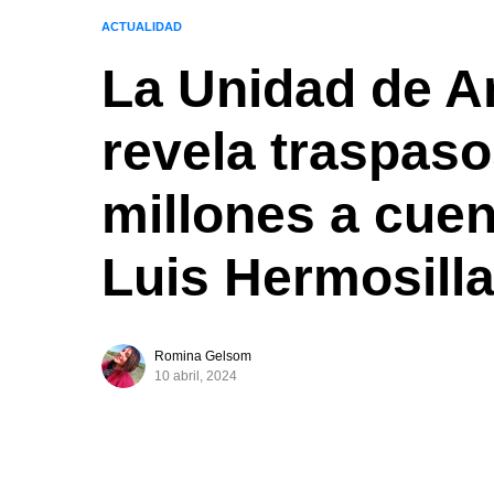
ACTUALIDAD
La Unidad de An
revela traspaso
millones a cue
Luis Hermosill
Romina Gelsom
10 abril, 2024