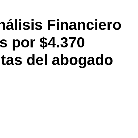
álisis Financiero
s por $4.370
ntas del abogado
a