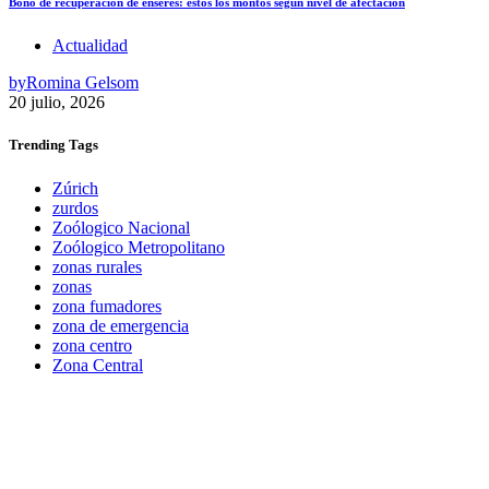
Bono de recuperación de enseres: estos los montos según nivel de afectación
Actualidad
by
Romina Gelsom
20 julio, 2026
Trending
Tags
Zúrich
zurdos
Zoólogico Nacional
Zoólogico Metropolitano
zonas rurales
zonas
zona fumadores
zona de emergencia
zona centro
Zona Central