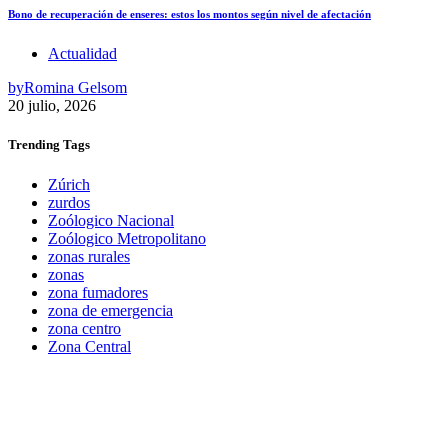
Bono de recuperación de enseres: estos los montos según nivel de afectación
Actualidad
by
Romina Gelsom
20 julio, 2026
Trending
Tags
Zúrich
zurdos
Zoólogico Nacional
Zoólogico Metropolitano
zonas rurales
zonas
zona fumadores
zona de emergencia
zona centro
Zona Central