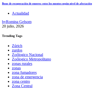
Bono de recuperación de enseres: estos los montos según nivel de afectación
Actualidad
by
Romina Gelsom
20 julio, 2026
Trending
Tags
Zúrich
zurdos
Zoólogico Nacional
Zoólogico Metropolitano
zonas rurales
zonas
zona fumadores
zona de emergencia
zona centro
Zona Central