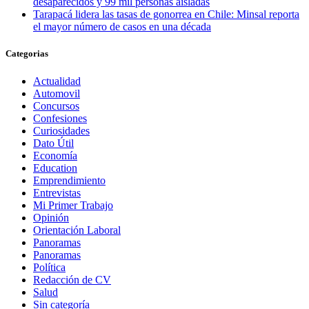
desaparecidos y 99 mil personas aisladas
Tarapacá lidera las tasas de gonorrea en Chile: Minsal reporta
el mayor número de casos en una década
Categorias
Actualidad
Automovil
Concursos
Confesiones
Curiosidades
Dato Útil
Economía
Education
Emprendimiento
Entrevistas
Mi Primer Trabajo
Opinión
Orientación Laboral
Panoramas
Panoramas
Política
Redacción de CV
Salud
Sin categoría