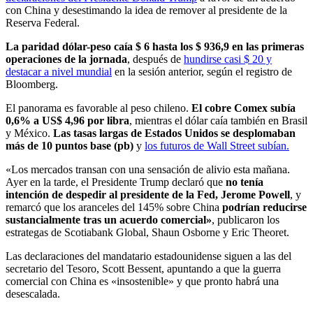
con China y desestimando la idea de remover al presidente de la
Reserva Federal.
La paridad dólar-peso caía $ 6 hasta los $ 936,9 en las primeras
operaciones de la jornada
, después de
hundirse casi $ 20 y
destacar a nivel mundial
en la sesión anterior, según el registro de
Bloomberg.
El panorama es favorable al peso chileno.
El cobre Comex subía
0,6% a US$ 4,96 por libra
, mientras el dólar caía también en Brasil
y México.
Las tasas largas de Estados Unidos se desplomaban
más de 10 puntos base (pb)
y
los futuros de Wall Street subían.
«Los mercados transan con una sensación de alivio esta mañana.
Ayer en la tarde, el Presidente Trump declaró que
no tenía
intención de despedir al presidente de la Fed, Jerome Powell
, y
remarcó que los aranceles del 145% sobre China
podrían reducirse
sustancialmente tras un acuerdo comercial»
, publicaron los
estrategas de Scotiabank Global, Shaun Osborne y Eric Theoret.
Las declaraciones del mandatario estadounidense siguen a las del
secretario del Tesoro, Scott Bessent, apuntando a que la guerra
comercial con China es «insostenible» y que pronto habrá una
desescalada.