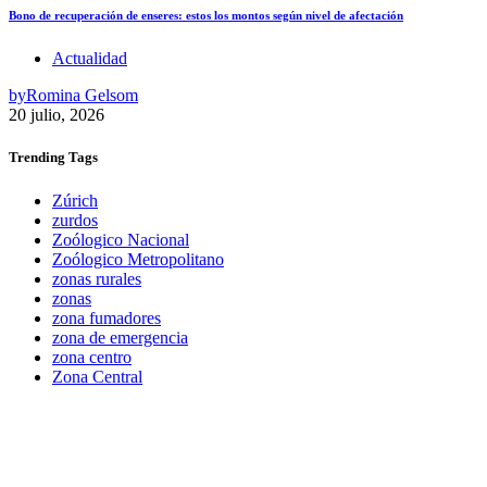
Bono de recuperación de enseres: estos los montos según nivel de afectación
Actualidad
by
Romina Gelsom
20 julio, 2026
Trending
Tags
Zúrich
zurdos
Zoólogico Nacional
Zoólogico Metropolitano
zonas rurales
zonas
zona fumadores
zona de emergencia
zona centro
Zona Central