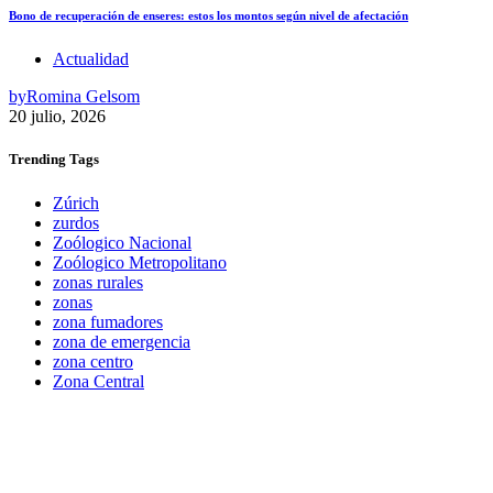
Bono de recuperación de enseres: estos los montos según nivel de afectación
Actualidad
by
Romina Gelsom
20 julio, 2026
Trending
Tags
Zúrich
zurdos
Zoólogico Nacional
Zoólogico Metropolitano
zonas rurales
zonas
zona fumadores
zona de emergencia
zona centro
Zona Central