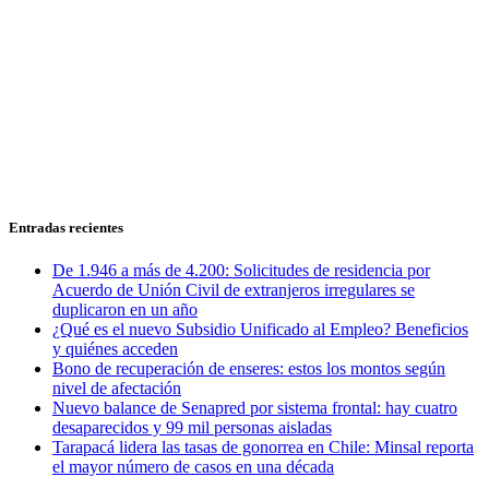
Entradas recientes
De 1.946 a más de 4.200: Solicitudes de residencia por
Acuerdo de Unión Civil de extranjeros irregulares se
duplicaron en un año
¿Qué es el nuevo Subsidio Unificado al Empleo? Beneficios
y quiénes acceden
Bono de recuperación de enseres: estos los montos según
nivel de afectación
Nuevo balance de Senapred por sistema frontal: hay cuatro
desaparecidos y 99 mil personas aisladas
Tarapacá lidera las tasas de gonorrea en Chile: Minsal reporta
el mayor número de casos en una década