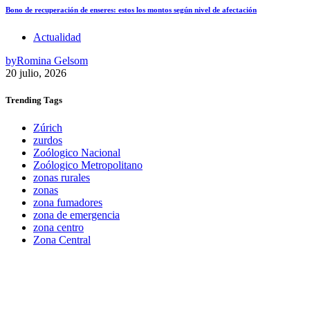
Bono de recuperación de enseres: estos los montos según nivel de afectación
Actualidad
by
Romina Gelsom
20 julio, 2026
Trending
Tags
Zúrich
zurdos
Zoólogico Nacional
Zoólogico Metropolitano
zonas rurales
zonas
zona fumadores
zona de emergencia
zona centro
Zona Central