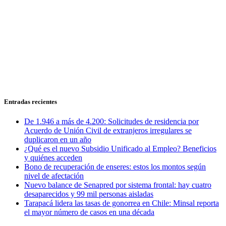
Entradas recientes
De 1.946 a más de 4.200: Solicitudes de residencia por
Acuerdo de Unión Civil de extranjeros irregulares se
duplicaron en un año
¿Qué es el nuevo Subsidio Unificado al Empleo? Beneficios
y quiénes acceden
Bono de recuperación de enseres: estos los montos según
nivel de afectación
Nuevo balance de Senapred por sistema frontal: hay cuatro
desaparecidos y 99 mil personas aisladas
Tarapacá lidera las tasas de gonorrea en Chile: Minsal reporta
el mayor número de casos en una década