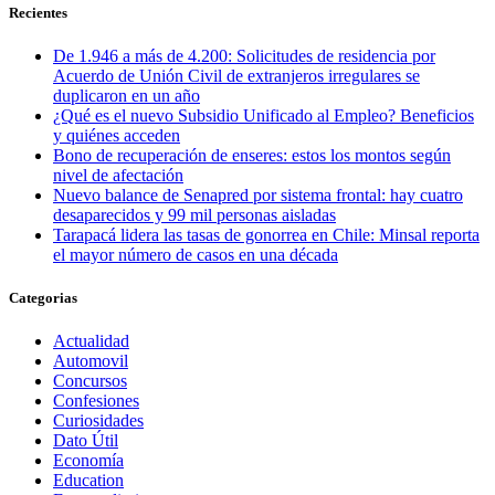
Recientes
De 1.946 a más de 4.200: Solicitudes de residencia por
Acuerdo de Unión Civil de extranjeros irregulares se
duplicaron en un año
¿Qué es el nuevo Subsidio Unificado al Empleo? Beneficios
y quiénes acceden
Bono de recuperación de enseres: estos los montos según
nivel de afectación
Nuevo balance de Senapred por sistema frontal: hay cuatro
desaparecidos y 99 mil personas aisladas
Tarapacá lidera las tasas de gonorrea en Chile: Minsal reporta
el mayor número de casos en una década
Categorias
Actualidad
Automovil
Concursos
Confesiones
Curiosidades
Dato Útil
Economía
Education