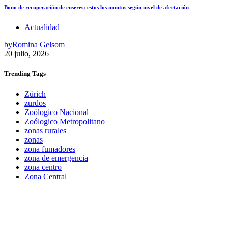
Bono de recuperación de enseres: estos los montos según nivel de afectación
Actualidad
by
Romina Gelsom
20 julio, 2026
Trending
Tags
Zúrich
zurdos
Zoólogico Nacional
Zoólogico Metropolitano
zonas rurales
zonas
zona fumadores
zona de emergencia
zona centro
Zona Central