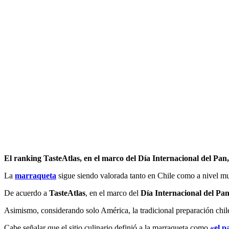
El ranking TasteAtlas, en el marco del Día Internacional del Pan
La
marraqueta
sigue siendo valorada tanto en Chile como a nivel mu
De acuerdo a
TasteAtlas
, en el marco del
Día Internacional del Pa
Asimismo, considerando solo América, la tradicional preparación chile
Cabe señalar que el sitio culinario definió a la marraqueta como
«el p