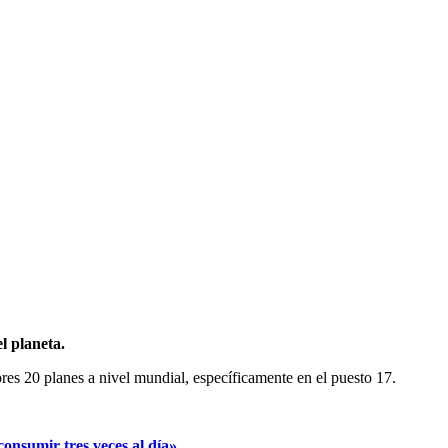
l planeta.
res 20 planes a nivel mundial, específicamente en el puesto 17.
consumir tres veces al día».