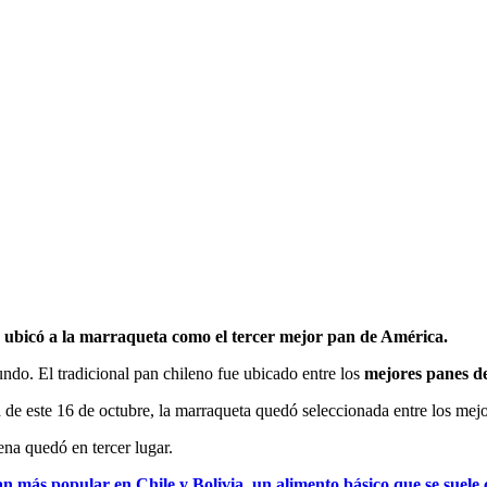
, ubicó a la marraqueta como el tercer mejor pan de América.
ndo. El tradicional pan chileno fue ubicado entre los
mejores panes de
n
de este 16 de octubre, la marraqueta quedó seleccionada entre los mejo
na quedó en tercer lugar.
an más popular en Chile y Bolivia, un alimento básico que se suele 