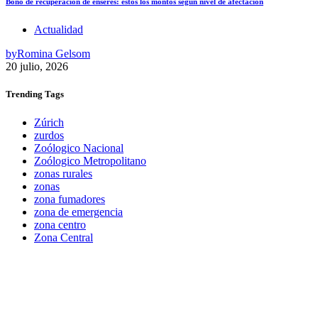
Bono de recuperación de enseres: estos los montos según nivel de afectación
Actualidad
by
Romina Gelsom
20 julio, 2026
Trending
Tags
Zúrich
zurdos
Zoólogico Nacional
Zoólogico Metropolitano
zonas rurales
zonas
zona fumadores
zona de emergencia
zona centro
Zona Central