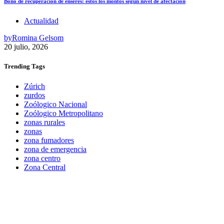
Bono de recuperación de enseres: estos los montos según nivel de afectación
Actualidad
by
Romina Gelsom
20 julio, 2026
Trending
Tags
Zúrich
zurdos
Zoólogico Nacional
Zoólogico Metropolitano
zonas rurales
zonas
zona fumadores
zona de emergencia
zona centro
Zona Central