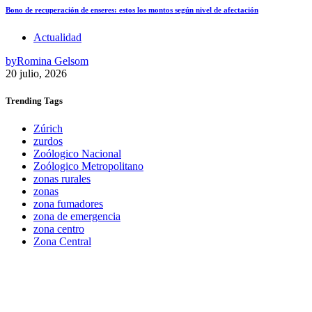
Bono de recuperación de enseres: estos los montos según nivel de afectación
Actualidad
by
Romina Gelsom
20 julio, 2026
Trending
Tags
Zúrich
zurdos
Zoólogico Nacional
Zoólogico Metropolitano
zonas rurales
zonas
zona fumadores
zona de emergencia
zona centro
Zona Central