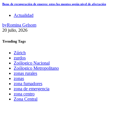
Bono de recuperación de enseres: estos los montos según nivel de afectación
Actualidad
by
Romina Gelsom
20 julio, 2026
Trending
Tags
Zúrich
zurdos
Zoólogico Nacional
Zoólogico Metropolitano
zonas rurales
zonas
zona fumadores
zona de emergencia
zona centro
Zona Central