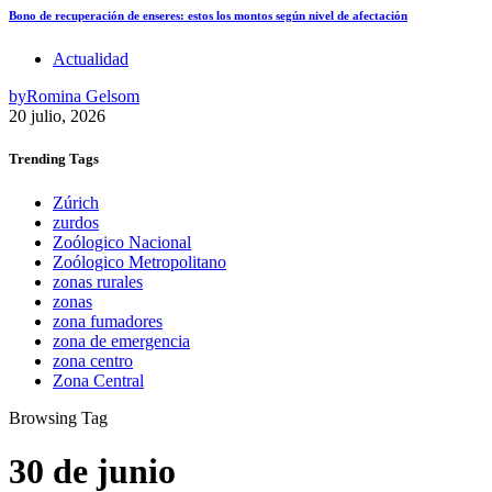
Bono de recuperación de enseres: estos los montos según nivel de afectación
Actualidad
by
Romina Gelsom
20 julio, 2026
Trending
Tags
Zúrich
zurdos
Zoólogico Nacional
Zoólogico Metropolitano
zonas rurales
zonas
zona fumadores
zona de emergencia
zona centro
Zona Central
Browsing Tag
30 de junio