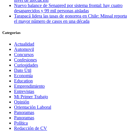
nivel de afectación
Nuevo balance de Senapred por sistema frontal: hay cuatro
desaparecidos y 99 mil personas aisladas
Tarapacá lidera las tasas de gonorrea en Chile: Minsal reporta
el mayor número de casos en una década
Categorias
Actualidad
Automovil
Concursos
Confesiones
Curiosidades
Dato Útil
Economía
Education
Emprendimiento
Entrevistas
Mi Primer Trabajo
Opinión
Orientación Laboral
Panoramas
Panoramas
Política
Redacción de CV