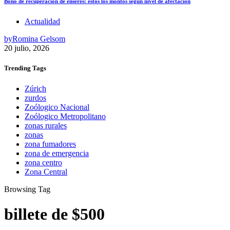
Bono de recuperación de enseres: estos los montos según nivel de afectación
Actualidad
by
Romina Gelsom
20 julio, 2026
Trending
Tags
Zúrich
zurdos
Zoólogico Nacional
Zoólogico Metropolitano
zonas rurales
zonas
zona fumadores
zona de emergencia
zona centro
Zona Central
Browsing Tag
billete de $500