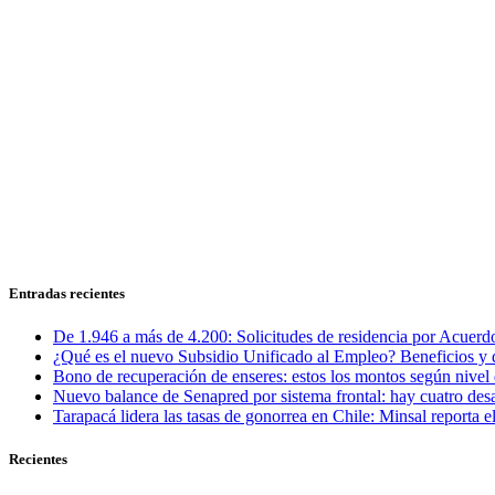
Entradas recientes
De 1.946 a más de 4.200: Solicitudes de residencia por Acuerdo
¿Qué es el nuevo Subsidio Unificado al Empleo? Beneficios y 
Bono de recuperación de enseres: estos los montos según nivel 
Nuevo balance de Senapred por sistema frontal: hay cuatro desa
Tarapacá lidera las tasas de gonorrea en Chile: Minsal reporta
Recientes