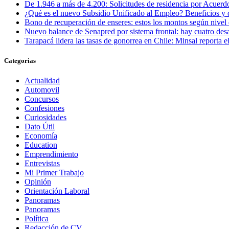
De 1.946 a más de 4.200: Solicitudes de residencia por Acuerdo
¿Qué es el nuevo Subsidio Unificado al Empleo? Beneficios y 
Bono de recuperación de enseres: estos los montos según nivel 
Nuevo balance de Senapred por sistema frontal: hay cuatro desa
Tarapacá lidera las tasas de gonorrea en Chile: Minsal reporta
Categorias
Actualidad
Automovil
Concursos
Confesiones
Curiosidades
Dato Útil
Economía
Education
Emprendimiento
Entrevistas
Mi Primer Trabajo
Opinión
Orientación Laboral
Panoramas
Panoramas
Política
Redacción de CV