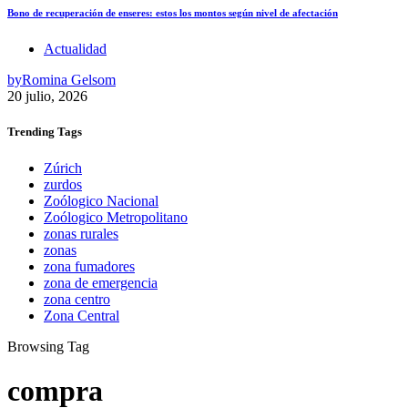
Bono de recuperación de enseres: estos los montos según nivel de afectación
Actualidad
by
Romina Gelsom
20 julio, 2026
Trending
Tags
Zúrich
zurdos
Zoólogico Nacional
Zoólogico Metropolitano
zonas rurales
zonas
zona fumadores
zona de emergencia
zona centro
Zona Central
Browsing Tag
compra