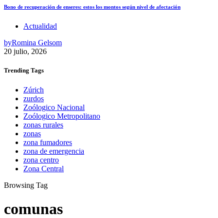
Bono de recuperación de enseres: estos los montos según nivel de afectación
Actualidad
by
Romina Gelsom
20 julio, 2026
Trending
Tags
Zúrich
zurdos
Zoólogico Nacional
Zoólogico Metropolitano
zonas rurales
zonas
zona fumadores
zona de emergencia
zona centro
Zona Central
Browsing Tag
comunas