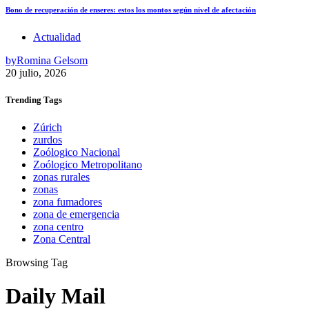
Bono de recuperación de enseres: estos los montos según nivel de afectación
Actualidad
by
Romina Gelsom
20 julio, 2026
Trending
Tags
Zúrich
zurdos
Zoólogico Nacional
Zoólogico Metropolitano
zonas rurales
zonas
zona fumadores
zona de emergencia
zona centro
Zona Central
Browsing Tag
Daily Mail