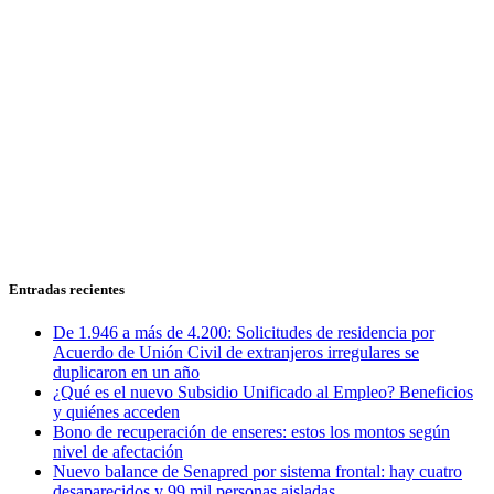
Entradas recientes
De 1.946 a más de 4.200: Solicitudes de residencia por
Acuerdo de Unión Civil de extranjeros irregulares se
duplicaron en un año
¿Qué es el nuevo Subsidio Unificado al Empleo? Beneficios
y quiénes acceden
Bono de recuperación de enseres: estos los montos según
nivel de afectación
Nuevo balance de Senapred por sistema frontal: hay cuatro
desaparecidos y 99 mil personas aisladas