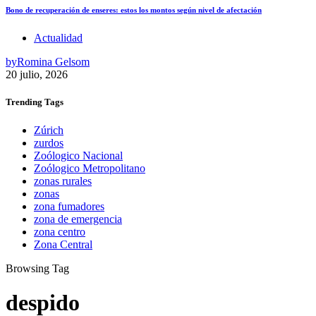
Bono de recuperación de enseres: estos los montos según nivel de afectación
Actualidad
by
Romina Gelsom
20 julio, 2026
Trending
Tags
Zúrich
zurdos
Zoólogico Nacional
Zoólogico Metropolitano
zonas rurales
zonas
zona fumadores
zona de emergencia
zona centro
Zona Central
Browsing Tag
despido