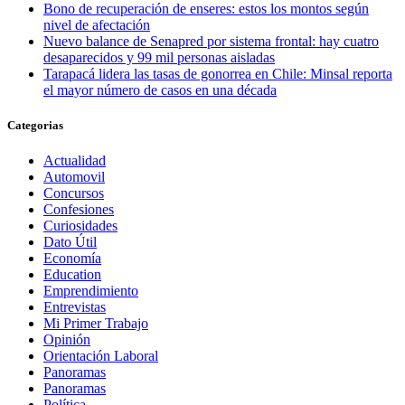
Bono de recuperación de enseres: estos los montos según
nivel de afectación
Nuevo balance de Senapred por sistema frontal: hay cuatro
desaparecidos y 99 mil personas aisladas
Tarapacá lidera las tasas de gonorrea en Chile: Minsal reporta
el mayor número de casos en una década
Categorias
Actualidad
Automovil
Concursos
Confesiones
Curiosidades
Dato Útil
Economía
Education
Emprendimiento
Entrevistas
Mi Primer Trabajo
Opinión
Orientación Laboral
Panoramas
Panoramas
Política