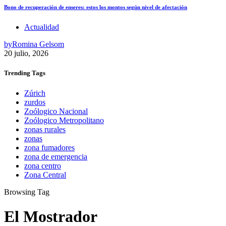
Bono de recuperación de enseres: estos los montos según nivel de afectación
Actualidad
by
Romina Gelsom
20 julio, 2026
Trending
Tags
Zúrich
zurdos
Zoólogico Nacional
Zoólogico Metropolitano
zonas rurales
zonas
zona fumadores
zona de emergencia
zona centro
Zona Central
Browsing Tag
El Mostrador