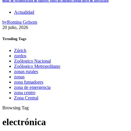
Bono de recuperación de enseres: estos los montos según nivel de afectación
Actualidad
by
Romina Gelsom
20 julio, 2026
Trending
Tags
Zúrich
zurdos
Zoólogico Nacional
Zoólogico Metropolitano
zonas rurales
zonas
zona fumadores
zona de emergencia
zona centro
Zona Central
Browsing Tag
electrónica