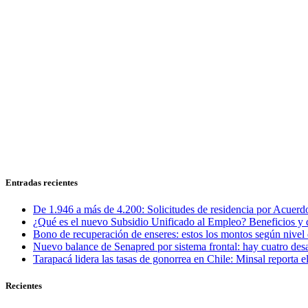
Entradas recientes
De 1.946 a más de 4.200: Solicitudes de residencia por Acuerdo
¿Qué es el nuevo Subsidio Unificado al Empleo? Beneficios y 
Bono de recuperación de enseres: estos los montos según nivel 
Nuevo balance de Senapred por sistema frontal: hay cuatro desa
Tarapacá lidera las tasas de gonorrea en Chile: Minsal reporta
Recientes