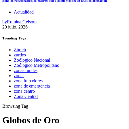
Bono de recuperación de enseres: estos los montos según nivel de afectación
Actualidad
by
Romina Gelsom
20 julio, 2026
Trending
Tags
Zúrich
zurdos
Zoólogico Nacional
Zoólogico Metropolitano
zonas rurales
zonas
zona fumadores
zona de emergencia
zona centro
Zona Central
Browsing Tag
Globos de Oro