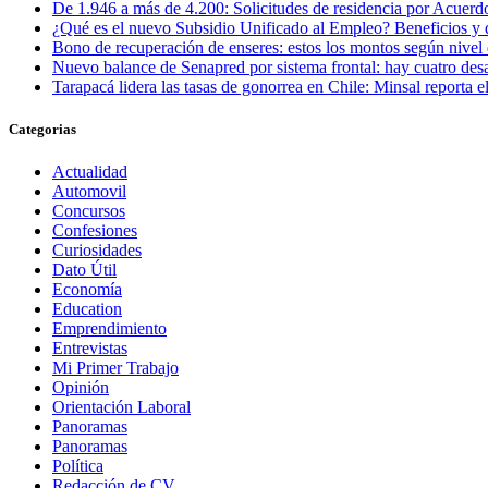
De 1.946 a más de 4.200: Solicitudes de residencia por Acuerdo
¿Qué es el nuevo Subsidio Unificado al Empleo? Beneficios y 
Bono de recuperación de enseres: estos los montos según nivel 
Nuevo balance de Senapred por sistema frontal: hay cuatro desa
Tarapacá lidera las tasas de gonorrea en Chile: Minsal reporta
Categorias
Actualidad
Automovil
Concursos
Confesiones
Curiosidades
Dato Útil
Economía
Education
Emprendimiento
Entrevistas
Mi Primer Trabajo
Opinión
Orientación Laboral
Panoramas
Panoramas
Política
Redacción de CV