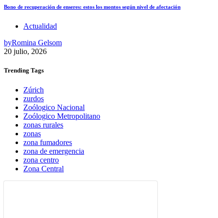
Bono de recuperación de enseres: estos los montos según nivel de afectación
Actualidad
by
Romina Gelsom
20 julio, 2026
Trending
Tags
Zúrich
zurdos
Zoólogico Nacional
Zoólogico Metropolitano
zonas rurales
zonas
zona fumadores
zona de emergencia
zona centro
Zona Central