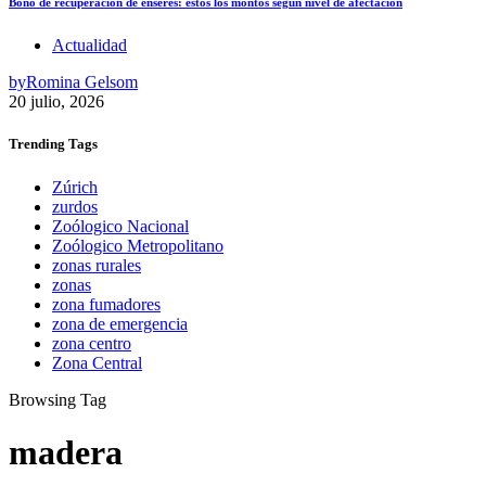
Bono de recuperación de enseres: estos los montos según nivel de afectación
Actualidad
by
Romina Gelsom
20 julio, 2026
Trending
Tags
Zúrich
zurdos
Zoólogico Nacional
Zoólogico Metropolitano
zonas rurales
zonas
zona fumadores
zona de emergencia
zona centro
Zona Central
Browsing Tag
madera